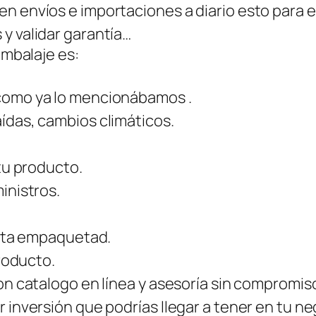
n envíos e importaciones a diario esto para e
y validar garantía…
embalaje es:
como ya lo mencionábamos .
ídas, cambios climáticos.
 tu producto.
inistros.
esta empaquetad.
producto.
on catalogo en línea y asesoría sin compromis
 inversión que podrías llegar a tener en tu n