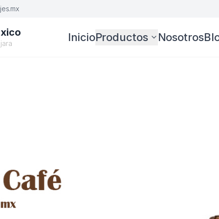
es.mx
xico
Inicio
Productos
Nosotros
Bl
jara