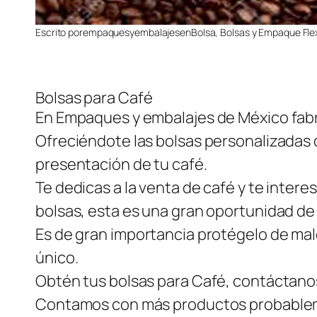
Escrito por
empaquesyembalajes
en
Bolsa
, 
Bolsas y Empaque Flex
Bolsas para Café
En Empaques y embalajes de México fabr
Ofreciéndote las bolsas personalizadas d
presentación de tu café.
Te dedicas a la venta de café y te inter
bolsas, esta es una gran oportunidad de 
Es de gran importancia protégelo de mal
único.
Obtén tus bolsas para Café, contáctano
Contamos con más productos probableme