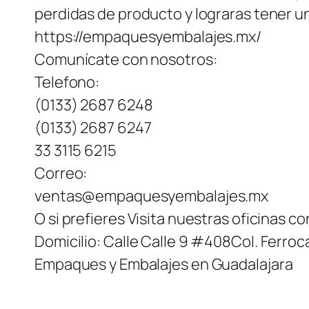
perdidas de producto y lograras tener 
https://empaquesyembalajes.mx/
Comunícate con nosotros:
Telefono:
(0133) 2687 6248
(0133) 2687 6247
33 3115 6215
Correo:
ventas@empaquesyembalajes.mx
O si prefieres Visita nuestras oficinas c
Domicilio: Calle Calle 9 #408Col. Ferroca
Empaques y Embalajes en Guadalajara