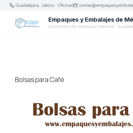
Saltar
Guadalajara, Jalisco · Oficinas
ventas@empaquesyembalaj
al
Empaques y Embalajes de Mé
contenido
Soluciones de empaque industrial · Guadala
Bolsas para Café