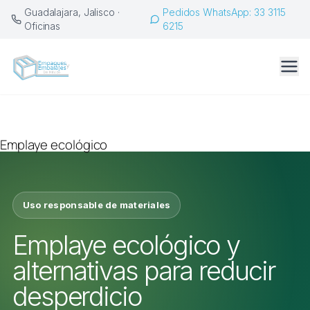
Saltar
Guadalajara, Jalisco ·
Pedidos WhatsApp: 33 3115
al
Oficinas
6215
contenido
Emplaye ecológico
Uso responsable de materiales
Emplaye ecológico y
alternativas para reducir
desperdicio