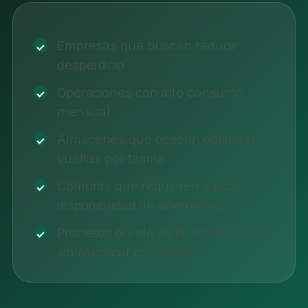
Empresas que buscan reducir
desperdicio
Operaciones con alto consumo
mensual
Almacenes que desean optimizar
vueltas por tarima
Compras que requieren validar
disponibilidad de alternativas
Procesos donde se busca eficiencia
sin sacrificar protección