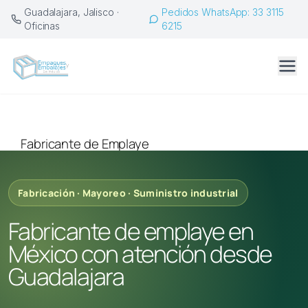
Saltar
Guadalajara, Jalisco ·
Pedidos WhatsApp: 33 3115
al
Oficinas
6215
contenido
Fabricante de Emplaye
Fabricación · Mayoreo · Suministro industrial
Fabricante de emplaye en
México con atención desde
Guadalajara