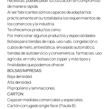
necesitas, puedes pedir tu cotización sin compromiso
de manera rápida.
Al ser fabricantes somos capaces de adaptarnos
prácticamente en su totalidad a los requerimientos de
los comercios y la industria.
Te ofrecemos productos como:
Por mencionar algunos productos y especialidades:
Bolsas para tiendas de ropa, uso rudo, congelación o
cubos de hielo, antiestática, envasado automático,
tiendas de autoservicio y conveniencia, farmacias, uso
agrícola, en rollo, bolsas con zipper y más tipos y
finalidades que podemos ofrecer.
BOLSAS IMPRESAS:
Baja densidad.
Alta densidad.
Plipropileno y laminaciones.
CARTON:
Cajas en medidas comerciales y especiales.
Cartón corrugado single face (Flauta B).