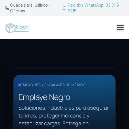
Saltar
Guadalajara, Jalisco ·
Pedidos WhatsApp: 33 3115
al
Oficinas
6215
contenido
Emplaye Negro
EMPAQUES Y EMBALAJES DE MÉXICO
Emplaye Negro
Soluciones industriales para asegurar
tarimas, proteger mercancía y
estabilizar cargas. Entrega en