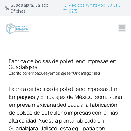
Saltar
Guadalajara, Jalisco ·
Pedidos WhatsApp: 33 3115
al
Oficinas
6215
contenido
Fábrica de bolsas de polietileno impresas en
Guadalajara
Escrito por
empaquesyembalajes
en
Uncategorized
Fábrica de bolsas de polietileno impresas. En
Empaques y Embalajes de México
, somos una
empresa mexicana
dedicada a la
fabricación
de bolsas de polietileno impresas
con la más
alta calidad. Nuestra planta, ubicada en
Guadalajara, Jalisco
, está equipada con